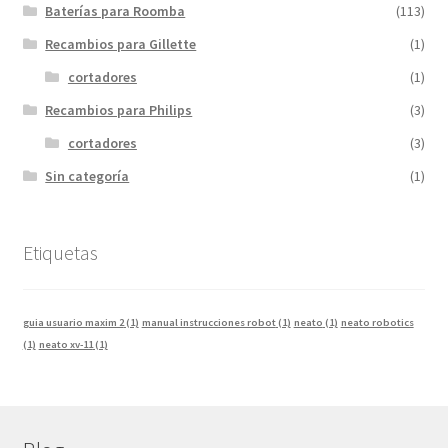
Baterías para Roomba
(113)
Recambios para Gillette
(1)
cortadores
(1)
Recambios para Philips
(3)
cortadores
(3)
Sin categoría
(1)
Etiquetas
guia usuario maxim 2
(1)
manual instrucciones robot
(1)
neato
(1)
neato robotics
(1)
neato xv-11
(1)