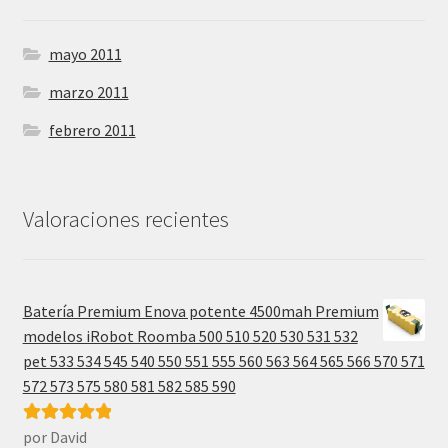
mayo 2011
marzo 2011
febrero 2011
Valoraciones recientes
Batería Premium Enova potente 4500mah Premium
modelos iRobot Roomba 500 510 520 530 531 532
pet 533 534 545 540 550 551 555 560 563 564 565 566 570 571
572 573 575 580 581 582 585 590
por David
Valorado con