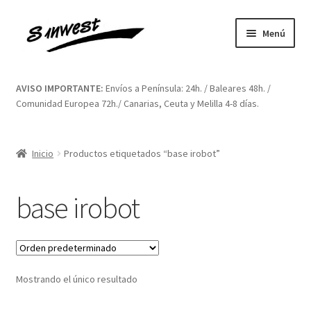
Ir
Ir
Menú
a
al
la
contenido
Inicio
navegación
AVISO IMPORTANTE:
Envíos a Península: 24h. / Baleares 48h. /
Comunidad Europea 72h./ Canarias, Ceuta y Melilla 4-8 días.
Aviso legal
Blog
Inicio
Productos etiquetados “base irobot”
Carrito
base irobot
Contacto
Finalizar compra
Mostrando el único resultado
Mi cuenta