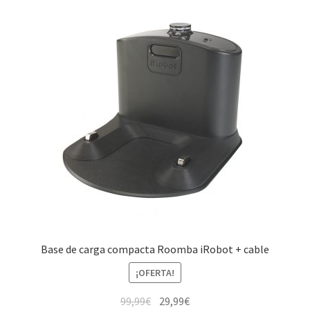
Pedido
Base de carga compacta Roomba iRobot + cable
¡OFERTA!
El
El
99,99
€
29,99
€