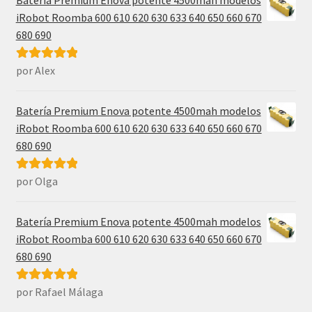
Batería Premium Enova potente 4500mah modelos
iRobot Roomba 600 610 620 630 633 640 650 660 670
680 690
por Alex
Valorado con
5
de 5
Batería Premium Enova potente 4500mah modelos
iRobot Roomba 600 610 620 630 633 640 650 660 670
680 690
por Olga
Valorado con
5
de 5
Batería Premium Enova potente 4500mah modelos
iRobot Roomba 600 610 620 630 633 640 650 660 670
680 690
por Rafael Málaga
Valorado con
5
de 5