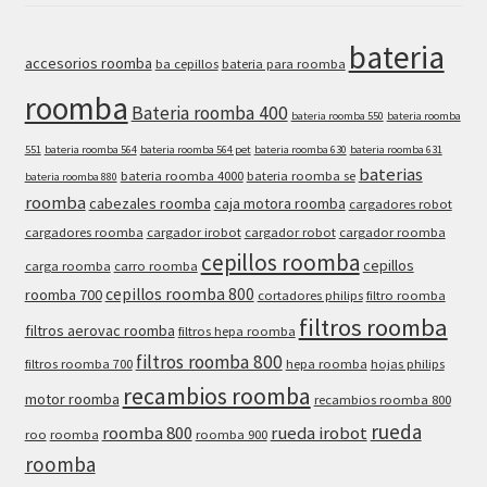
bateria
accesorios roomba
ba cepillos
bateria para roomba
roomba
Bateria roomba 400
bateria roomba 550
bateria roomba
551
bateria roomba 564
bateria roomba 564 pet
bateria roomba 630
bateria roomba 631
baterias
bateria roomba 4000
bateria roomba se
bateria roomba 880
roomba
cabezales roomba
caja motora roomba
cargadores robot
cargadores roomba
cargador irobot
cargador robot
cargador roomba
cepillos roomba
cepillos
carga roomba
carro roomba
cepillos roomba 800
roomba 700
cortadores philips
filtro roomba
filtros roomba
filtros aerovac roomba
filtros hepa roomba
filtros roomba 800
filtros roomba 700
hepa roomba
hojas philips
recambios roomba
motor roomba
recambios roomba 800
rueda
roomba 800
rueda irobot
roo
roomba
roomba 900
roomba