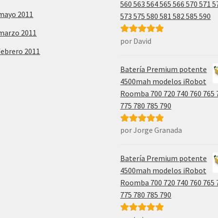
560 563 564 565 566 570 571 5
mayo 2011
573 575 580 581 582 585 590
marzo 2011
por David
Valorado con
febrero 2011
5
de 5
Batería Premium potente
4500mah modelos iRobot
Roomba 700 720 740 760 765 
775 780 785 790
por Jorge Granada
Valorado con
5
de 5
Batería Premium potente
4500mah modelos iRobot
Roomba 700 720 740 760 765 
775 780 785 790