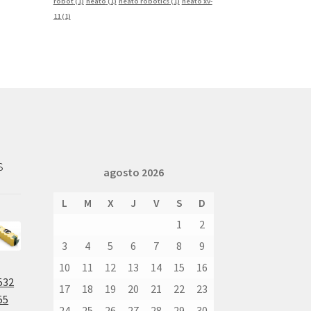
robot
(1)
neato
(1)
neato robotics
(1)
neato xv-
11
(1)
s
agosto 2026
L
M
X
J
V
S
D
1
2
3
4
5
6
7
8
9
10
11
12
13
14
15
16
532
17
18
19
20
21
22
23
55
24
25
26
27
28
29
30