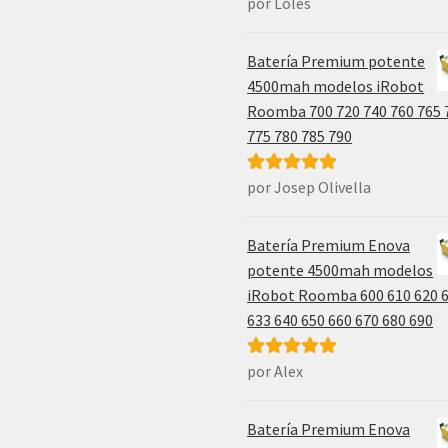
por Loles
Valorado con
5
de 5
Batería Premium potente
4500mah modelos iRobot
Roomba 700 720 740 760 765 
775 780 785 790
por Josep Olivella
Valorado con
5
de 5
Batería Premium Enova
potente 4500mah modelos
iRobot Roomba 600 610 620 
633 640 650 660 670 680 690
por Alex
Valorado con
5
de 5
Batería Premium Enova