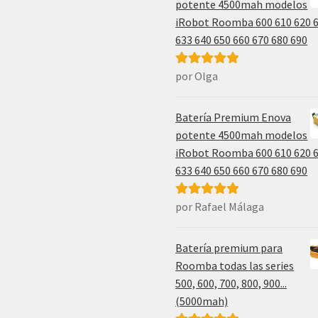
potente 4500mah modelos
iRobot Roomba 600 610 620 
633 640 650 660 670 680 690
por Olga
Valorado con
5
de 5
Batería Premium Enova
potente 4500mah modelos
iRobot Roomba 600 610 620 
633 640 650 660 670 680 690
por Rafael Málaga
Valorado con
5
de 5
Batería premium para
Roomba todas las series
500, 600, 700, 800, 900...
(5000mah)