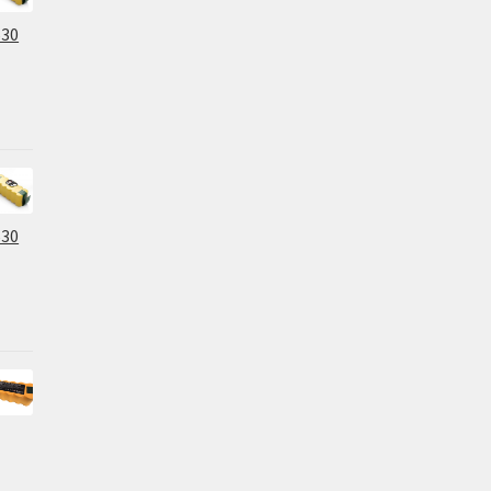
630
630