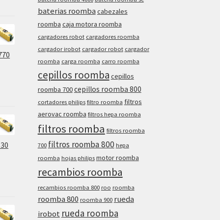
baterias roomba
cabezales
roomba
caja motora roomba
cargadores robot
cargadores roomba
cargador irobot
cargador robot
cargador
770
roomba
carga roomba
carro roomba
cepillos roomba
cepillos
cepillos roomba 800
roomba 700
filtros
cortadores philips
filtro roomba
aerovac roomba
filtros hepa roomba
filtros roomba
filtros roomba
filtros roomba 800
630
700
hepa
motor roomba
roomba
hojas philips
recambios roomba
recambios roomba 800
roo
roomba
roomba 800
rueda
roomba 900
rueda roomba
irobot