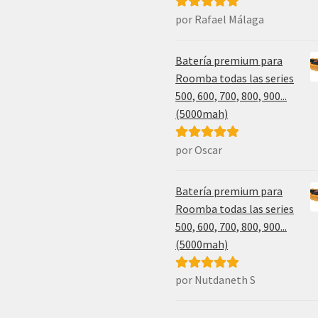
por Rafael Málaga
Valorado con
5
de 5
Batería premium para
Roomba todas las series
500, 600, 700, 800, 900...
(5000mah)
por Oscar
Valorado con
5
de 5
Batería premium para
Roomba todas las series
500, 600, 700, 800, 900...
(5000mah)
por Nutdaneth S
Valorado con
5
de 5