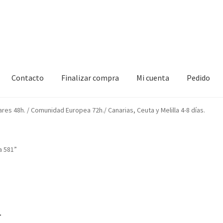
Contacto
Finalizar compra
Mi cuenta
Pedido
izar compra
Mi cuenta
Pedido
ares 48h. / Comunidad Europea 72h./ Canarias, Ceuta y Melilla 4-8 días.
a 581”
1