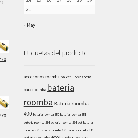
72
31
« May
Etiquetas del producto
770
accesorios roomba
ba cepillos
bateria
bateria
para roomba
roomba
Bateria roomba
400
bateria roomba 550
bateria roomba 551
770
bateria roomba 564
bateria roomba 564 pet
bateria
roomba 630
bateria roomba 631
bateria roomba 880
bateria roomba 4000
bateria roomba se