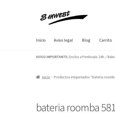
Ir
Ir
a
al
la
contenido
navegación
Inicio
Aviso legal
Blog
Carrito
Inicio
Aviso legal
Blog
Carrito
Contacto
Final
AVISO IMPORTANTE:
Envíos a Península: 24h. / Bale
Inicio
Productos etiquetados “bateria roomb
bateria roomba 58