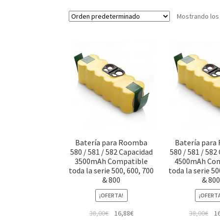
Mostrando los
Batería para Roomba
Batería par
580 / 581 / 582 Capacidad
580 / 581 / 582
3500mAh Compatible
4500mAh Com
toda la serie 500, 600, 700
toda la serie 50
& 800
& 80
¡OFERTA!
¡OFERT
El
El
El
38,00
€
16,88
€
38,00
€
1