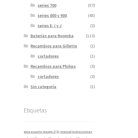
series 700
(57)
series 800 y 900
(45)
series E, I y J
(2)
Baterías para Roomba
(113)
Recambios para Gillette
(1)
cortadores
(1)
Recambios para Philips
(3)
cortadores
(3)
Sin categoría
(1)
Etiquetas
guia usuario maxim 2
(1)
manual instrucciones