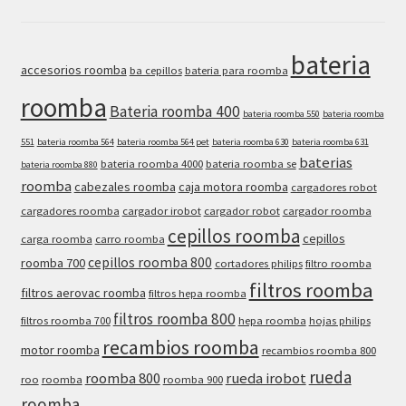
bateria
accesorios roomba
ba cepillos
bateria para roomba
roomba
Bateria roomba 400
bateria roomba 550
bateria roomba
551
bateria roomba 564
bateria roomba 564 pet
bateria roomba 630
bateria roomba 631
baterias
bateria roomba 4000
bateria roomba se
bateria roomba 880
roomba
cabezales roomba
caja motora roomba
cargadores robot
cargadores roomba
cargador irobot
cargador robot
cargador roomba
cepillos roomba
cepillos
carga roomba
carro roomba
cepillos roomba 800
roomba 700
cortadores philips
filtro roomba
filtros roomba
filtros aerovac roomba
filtros hepa roomba
filtros roomba 800
filtros roomba 700
hepa roomba
hojas philips
recambios roomba
motor roomba
recambios roomba 800
rueda
roomba 800
rueda irobot
roo
roomba
roomba 900
roomba