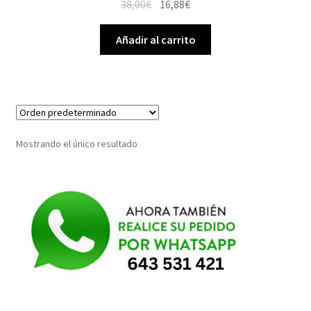
El
El
38,00
€
16,88
€
precio
precio
original
actual
Añadir al carrito
era:
es:
38,00€.
16,88€.
Mostrando el único resultado