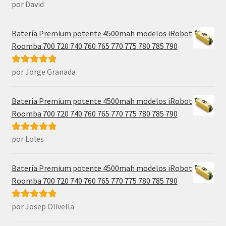
por David
Valorado con
5
de 5
Batería Premium potente 4500mah modelos iRobot
Roomba 700 720 740 760 765 770 775 780 785 790
por Jorge Granada
Valorado con
5
de 5
Batería Premium potente 4500mah modelos iRobot
Roomba 700 720 740 760 765 770 775 780 785 790
por Loles
Valorado con
5
de 5
Batería Premium potente 4500mah modelos iRobot
Roomba 700 720 740 760 765 770 775 780 785 790
por Josep Olivella
Valorado con
5
de 5