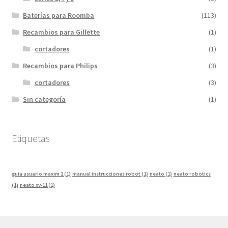
Baterías para Roomba
(113)
Recambios para Gillette
(1)
cortadores
(1)
Recambios para Philips
(3)
cortadores
(3)
Sin categoría
(1)
Etiquetas
guia usuario maxim 2
(1)
manual instrucciones robot
(1)
neato
(1)
neato robotics
(1)
neato xv-11
(1)