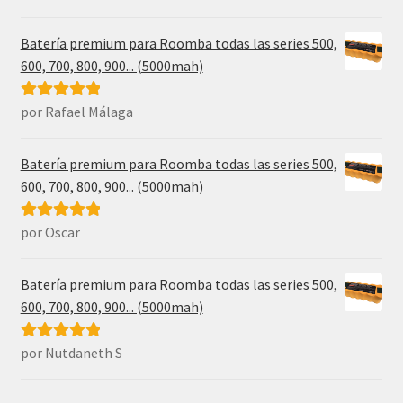
5
de 5
Batería premium para Roomba todas las series 500,
600, 700, 800, 900... (5000mah)
por Rafael Málaga
Valorado con
5
de 5
Batería premium para Roomba todas las series 500,
600, 700, 800, 900... (5000mah)
por Oscar
Valorado con
5
de 5
Batería premium para Roomba todas las series 500,
600, 700, 800, 900... (5000mah)
por Nutdaneth S
Valorado con
5
de 5