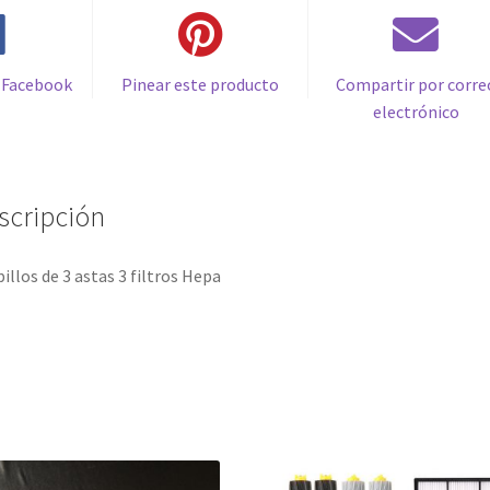
Roomba
serie
700
 Facebook
Pinear este producto
Compartir por corre
cantidad
electrónico
scripción
pillos de 3 astas 3 filtros Hepa