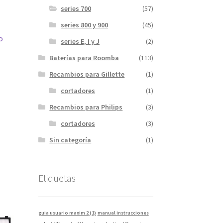
series 700
(57)
series 800 y 900
(45)
o
series E, I y J
(2)
Baterías para Roomba
(113)
Recambios para Gillette
(1)
cortadores
(1)
Recambios para Philips
(3)
cortadores
(3)
Sin categoría
(1)
Etiquetas
guia usuario maxim 2
(1)
manual instrucciones