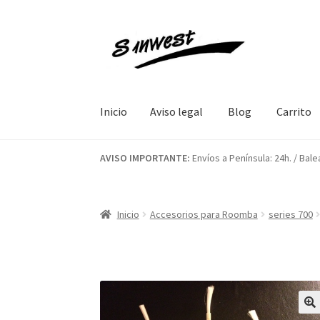
Ir
Ir
a
al
la
contenido
navegación
Inicio
Aviso legal
Blog
Carrito
Inicio
Aviso legal
Blog
Carrito
Contacto
Final
AVISO IMPORTANTE:
Envíos a Península: 24h. / Bale
Inicio
Accesorios para Roomba
series 700