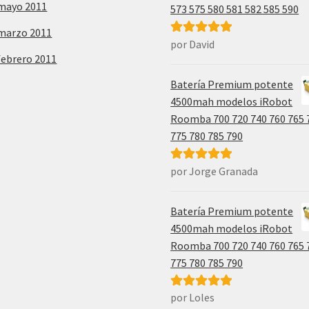
mayo 2011
573 575 580 581 582 585 590
marzo 2011
por David
Valorado con
febrero 2011
5
de 5
Batería Premium potente
4500mah modelos iRobot
Roomba 700 720 740 760 765 
775 780 785 790
por Jorge Granada
Valorado con
5
de 5
Batería Premium potente
4500mah modelos iRobot
Roomba 700 720 740 760 765 
775 780 785 790
por Loles
Valorado con