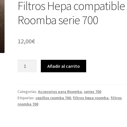
Filtros Hepa compatible
Roomba serie 700
12,00
€
3
Añadir al carrito
cepillos
de
3
astas
Categorías:
Accesorios para Roomba
,
series 700
Etiquetas:
cepillos roomba 700
,
filtros hepa roomba
,
filtros
y
roomba 700
3
Filtros
Hepa
compatible