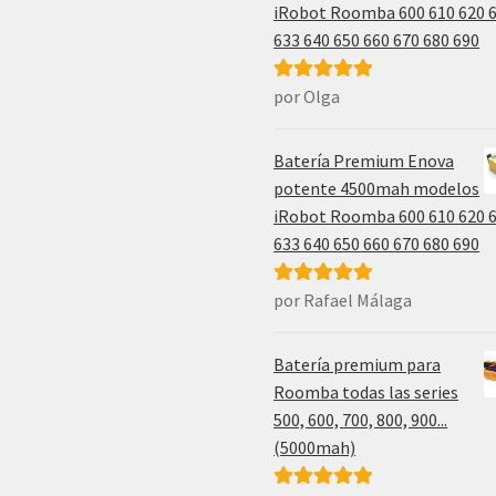
iRobot Roomba 600 610 620 
633 640 650 660 670 680 690
por Olga
Valorado con
5
de 5
Batería Premium Enova
potente 4500mah modelos
iRobot Roomba 600 610 620 
633 640 650 660 670 680 690
por Rafael Málaga
Valorado con
5
de 5
Batería premium para
Roomba todas las series
500, 600, 700, 800, 900...
(5000mah)