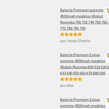
5
de 5
Batería Premium potente
4500mah modelos iRobot
Roomba 700 720 740 760 765 
775 780 785 790
por Josep Olivella
Valorado con
5
de 5
Batería Premium Enova
potente 4500mah modelos
iRobot Roomba 600 610 620 
633 640 650 660 670 680 690
por Alex
Valorado con
5
de 5
Batería Premium Enova
potente 4500mah modelos