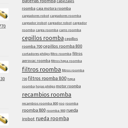
baterias roomba
cabezales
roomba
caja motora roomba
cargadores robot
cargadores roomba
cargador irobot
cargador robot
cargador
770
roomba
carga roomba
carro roomba
cepillos roomba
cepillos
cepillos roomba 800
roomba 700
filtros
cortadores philips
filtro roomba
aerovac roomba
filtros hepa roomba
filtros roomba
filtros roomba
filtros roomba 800
630
700
hepa
motor roomba
roomba
hojas philips
recambios roomba
recambios roomba 800
roo
roomba
roomba 800
rueda
roomba 900
rueda roomba
irobot