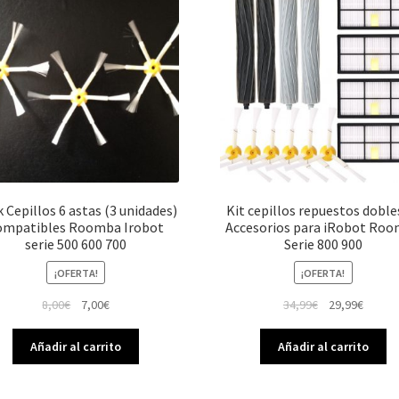
 Cepillos 6 astas (3 unidades)
Kit cepillos repuestos doble
ompatibles Roomba Irobot
Accesorios para iRobot Ro
serie 500 600 700
Serie 800 900
¡OFERTA!
¡OFERTA!
El
El
El
El
8,00
€
7,00
€
34,99
€
29,99
€
precio
precio
precio
precio
original
actual
original
actual
Añadir al carrito
Añadir al carrito
era:
es:
era:
es:
8,00€.
7,00€.
34,99€.
29,99€