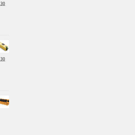
630
630