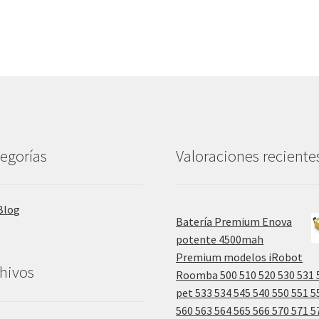
egorías
Valoraciones reciente
Blog
Batería Premium Enova
potente 4500mah
Premium modelos iRobot
hivos
Roomba 500 510 520 530 531 
pet 533 534 545 540 550 551 5
560 563 564 565 566 570 571 5