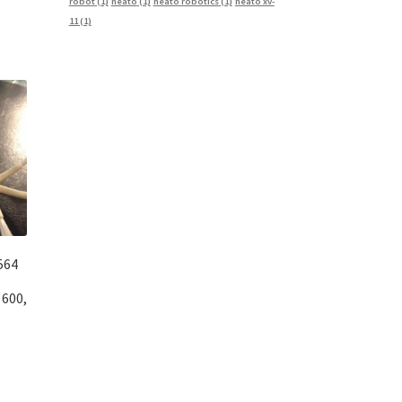
robot
(1)
neato
(1)
neato robotics
(1)
neato xv-
11
(1)
564
 600,