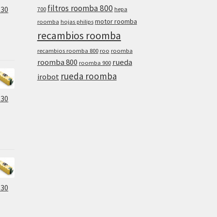
filtros roomba 800
630
700
hepa
motor roomba
roomba
hojas philips
recambios roomba
recambios roomba 800
roo
roomba
roomba 800
rueda
roomba 900
rueda roomba
irobot
630
630