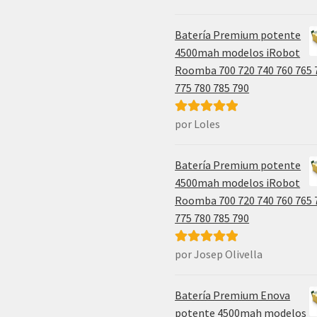
5
de 5
Batería Premium potente
4500mah modelos iRobot
Roomba 700 720 740 760 765 
775 780 785 790
por Loles
Valorado con
5
de 5
Batería Premium potente
4500mah modelos iRobot
Roomba 700 720 740 760 765 
775 780 785 790
por Josep Olivella
Valorado con
5
de 5
Batería Premium Enova
potente 4500mah modelos