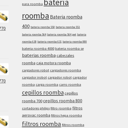
bateria
para roomba
roomba
Bateria roomba
400
bateria roomba 550
bateria roomba 551
770
bateria roomba 564
bateria roomba 564 pet
bateria
roomba 630
bateria roomba 631
bateria roomba 880
bateria roomba 4000
bateria roomba se
baterias roomba
cabezales
roomba
caja motora roomba
cargadores robot
cargadores roomba
cargador irobot
cargador robot
cargador
770
roomba
carga roomba
carro roomba
cepillos roomba
cepillos
cepillos roomba 800
roomba 700
filtros
cortadores philips
filtro roomba
aerovac roomba
filtros hepa roomba
filtros roomba
filtros roomba