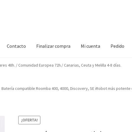
Contacto
Finalizar compra
Mi cuenta
Pedido
izar compra
Mi cuenta
Pedido
ares 48h. / Comunidad Europea 72h./ Canarias, Ceuta y Melilla 4-8 días.
Batería compatible Roomba 400, 4000, Discovery, SE iRobot más potente
¡OFERTA!