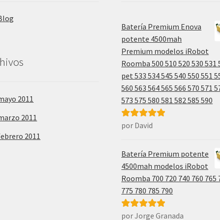
Blog
Batería Premium Enova
potente 4500mah
Premium modelos iRobot
hivos
Roomba 500 510 520 530 531 
pet 533 534 545 540 550 551 5
560 563 564 565 566 570 571 5
mayo 2011
573 575 580 581 582 585 590
marzo 2011
por David
Valorado con
febrero 2011
5
de 5
Batería Premium potente
4500mah modelos iRobot
Roomba 700 720 740 760 765 
775 780 785 790
por Jorge Granada
Valorado con