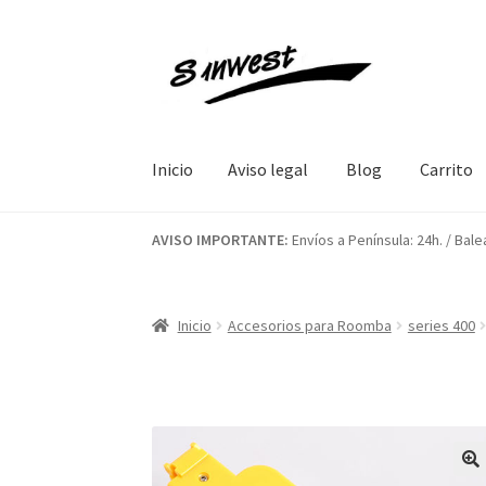
Ir
Ir
a
al
la
contenido
navegación
Inicio
Aviso legal
Blog
Carrito
Inicio
Aviso legal
Blog
Carrito
Contacto
Final
AVISO IMPORTANTE:
Envíos a Península: 24h. / Bale
Inicio
Accesorios para Roomba
series 400