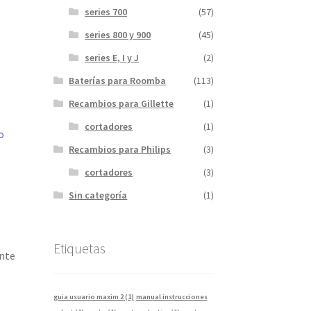
series 700
(57)
series 800 y 900
(45)
series E, I y J
(2)
Baterías para Roomba
(113)
Recambios para Gillette
(1)
cortadores
(1)
o
Recambios para Philips
(3)
cortadores
(3)
Sin categoría
(1)
Etiquetas
nte
guia usuario maxim 2
(1)
manual instrucciones