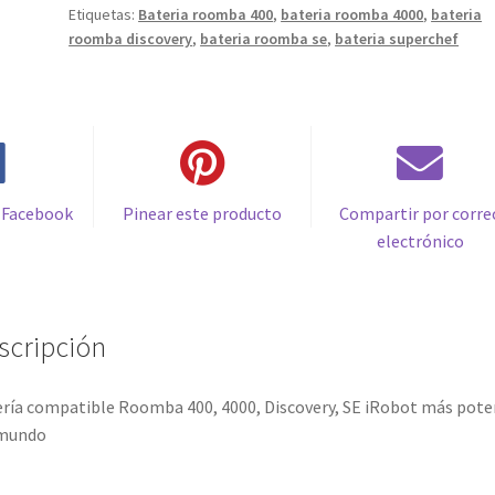
Etiquetas:
Bateria roomba 400
,
bateria roomba 4000
,
bateria
SE
roomba discovery
,
bateria roomba se
,
bateria superchef
iRobot
más
potente
del
mundo
cantidad
 Facebook
Pinear este producto
Compartir por corre
electrónico
scripción
ría compatible Roomba 400, 4000, Discovery, SE iRobot más pote
 mundo