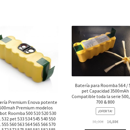
Batería para Roomba 564 / 
pet Capacidad 3500mAh
Compatible toda la serie 500,
700 & 800
ería Premium Enova potente
500mah Premium modelos
¡OFERTA!
bot Roomba 500 510 520 530
 532 pet 533 534 545 540 550
El
El
38,00
€
16,88
€
 555 560 563 564 565 566 570
precio
precio
 572 573 575 580 581 582 585