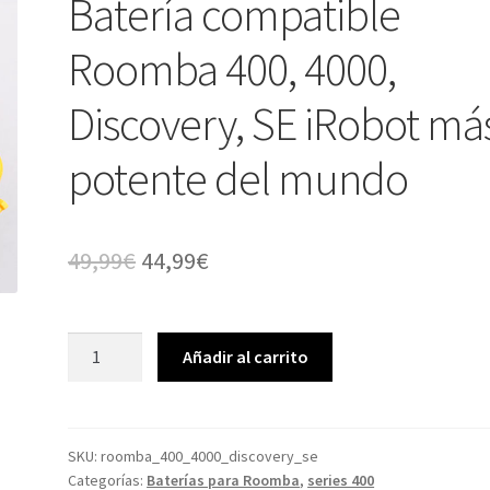
Batería compatible
Roomba 400, 4000,
Discovery, SE iRobot má
potente del mundo
El
El
49,99
€
44,99
€
precio
precio
original
actual
Batería
Añadir al carrito
compatible
era:
es:
Roomba
49,99€.
44,99€.
400,
4000,
SKU:
roomba_400_4000_discovery_se
Categorías:
Baterías para Roomba
,
series 400
Discovery,