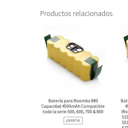
Productos relacionados
Batería para Roomba 880
Bat
Capacidad 4500mAh Compatible
4
toda la serie 500, 600, 700 & 800
iRo
531
¡OFERTA!
551
571