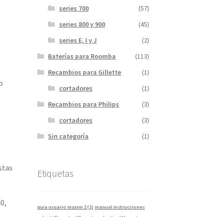
series 700
(57)
series 800 y 900
(45)
series E, I y J
(2)
Baterías para Roomba
(113)
Recambios para Gillette
(1)
o
cortadores
(1)
Recambios para Philips
(3)
cortadores
(3)
Sin categoría
(1)
stas
Etiquetas
0,
guia usuario maxim 2
(1)
manual instrucciones