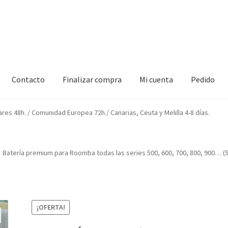
Contacto
Finalizar compra
Mi cuenta
Pedido
izar compra
Mi cuenta
Pedido
ares 48h. / Comunidad Europea 72h./ Canarias, Ceuta y Melilla 4-8 días.
Batería premium para Roomba todas las series 500, 600, 700, 800, 900… 
¡OFERTA!