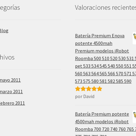
egorías
Valoraciones reciente
Blog
Batería Premium Enova
potente 4500mah
Premium modelos iRobot
hivos
Roomba 500 510 520 530 531 
pet 533 534 545 540 550 551 5
560 563 564 565 566 570 571 5
mayo 2011
573 575 580 581 582 585 590
marzo 2011
por David
Valorado con
febrero 2011
5
de 5
Batería Premium potente
4500mah modelos iRobot
Roomba 700 720 740 760 765 