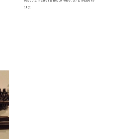
robot
(1)
neato
(1)
neato robotics
(1)
neato xv-
11
(1)