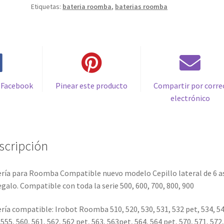
Etiquetas:
bateria roomba
,
baterias roomba
series
500,
600,
700,
800,
900...
(5000mah)
 Facebook
Pinear este producto
Compartir por corre
cantidad
electrónico
scripción
ría para Roomba Compatible nuevo modelo Cepillo lateral de 6 a
egalo. Compatible con toda la serie 500, 600, 700, 800, 900
ría compatible: Irobot Roomba 510, 520, 530, 531, 532 pet, 534, 54
 555, 560, 561, 562, 562 pet, 563, 563pet, 564, 564 pet, 570, 571, 572,