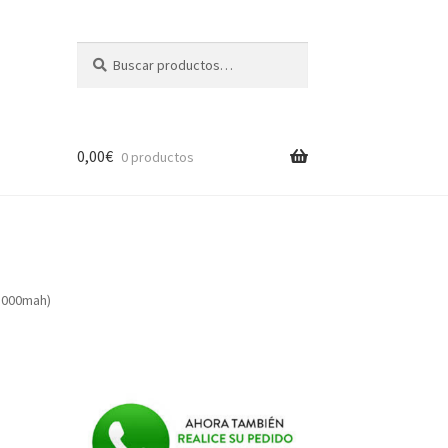
Buscar
Buscar
por:
0,00
€
0 productos
(5000mah)