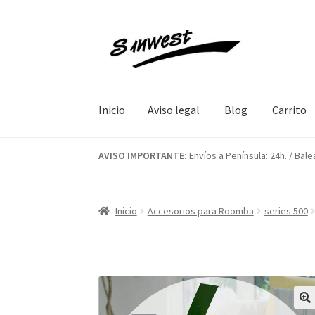
Ir
Ir
a
al
la
contenido
navegación
Inicio
Aviso legal
Blog
Carrito
Inicio
Aviso legal
Blog
Carrito
Contacto
Final
AVISO IMPORTANTE:
Envíos a Península: 24h. / Bale
Inicio
Accesorios para Roomba
series 500