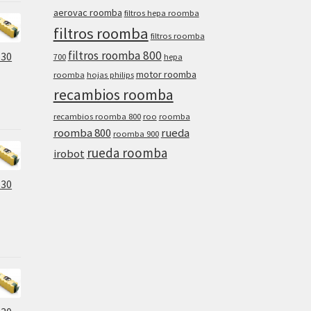
aerovac roomba
filtros hepa roomba
filtros roomba
filtros roomba
filtros roomba 800
630
700
hepa
motor roomba
roomba
hojas philips
recambios roomba
recambios roomba 800
roo
roomba
roomba 800
rueda
roomba 900
rueda roomba
irobot
630