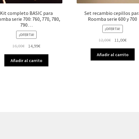
Kit completo BASIC para
Set recambio cepillos par
mba serie 700: 760, 770, 780,
Roomba serie 600 y 700
790…
¡OFERTA!
¡OFERTA!
El
El
12,00
€
11,00
€
El
El
16,00
€
14,99
€
precio
precio
precio
precio
original
actual
Añadir al carrito
original
actual
era:
es:
Añadir al carrito
era:
es:
12,00€.
11,00€
16,00€.
14,99€.