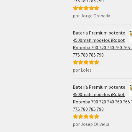
775 780 785 790
por Jorge Granada
Valorado con
5
de 5
Batería Premium potente
4500mah modelos iRobot
Roomba 700 720 740 760 765 
775 780 785 790
por Loles
Valorado con
5
de 5
Batería Premium potente
4500mah modelos iRobot
Roomba 700 720 740 760 765 
775 780 785 790
por Josep Olivella
Valorado con
5
de 5