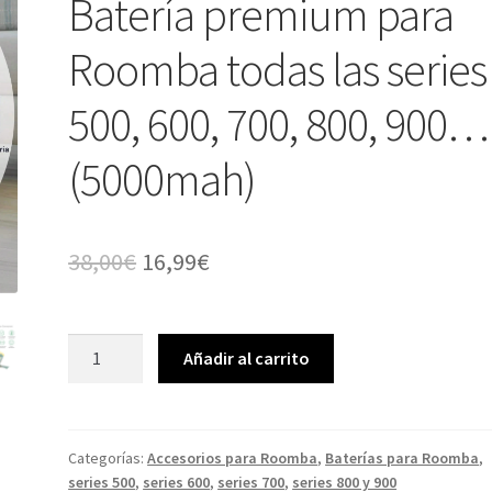
Batería premium para
Roomba todas las series
500, 600, 700, 800, 900…
(5000mah)
El
El
38,00
€
16,99
€
precio
precio
original
actual
Batería
Añadir al carrito
premium
era:
es:
para
38,00€.
16,99€.
Roomba
todas
Categorías:
Accesorios para Roomba
,
Baterías para Roomba
,
series 500
,
series 600
,
series 700
,
series 800 y 900
las