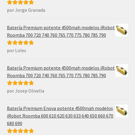
por Jorge Granada
Valorado con
5
de 5
Batería Premium potente 4500mah modelos iRobot
Roomba 700 720 740 760 765 770 775 780 785 790
por Loles
Valorado con
5
de 5
Batería Premium potente 4500mah modelos iRobot
Roomba 700 720 740 760 765 770 775 780 785 790
por Josep Olivella
Valorado con
5
de 5
Batería Premium Enova potente 4500mah modelos
iRobot Roomba 600 610 620 630 633 640 650 660 670
680 690