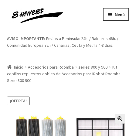
Ir
Ir
Menú
a
al
la
contenido
Inicio
navegación
AVISO IMPORTANTE:
Envíos a Península: 24h. / Baleares 48h. /
Comunidad Europea 72h./ Canarias, Ceuta y Melilla 4-8 días.
Aviso legal
Blog
Inicio
Accesorios para Roomba
series 800 y 900
Kit
cepillos repuestos dobles de Accesorios para iRobot Roomba
Carrito
Serie 800 900
Contacto
¡OFERTA!
Finalizar compra
Mi cuenta
🔍