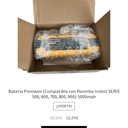
Batería Premium (Compatible con Roomba Irobot SERIE
500, 600, 700, 800, 900): 5000mah
¡OFERTA!
El
El
38,00
€
16,99
€
precio
precio