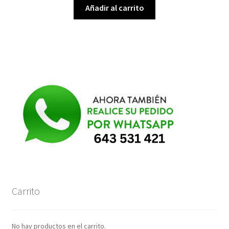
original
actual
Añadir al carrito
era:
es:
38,00€.
16,99€.
Carrito
No hay productos en el carrito.