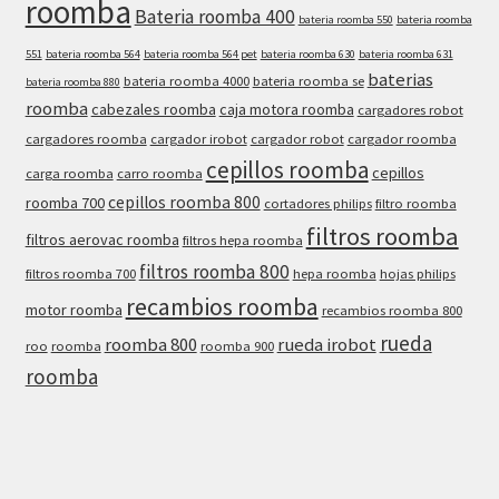
roomba
Bateria roomba 400
bateria roomba 550
bateria roomba
551
bateria roomba 564
bateria roomba 564 pet
bateria roomba 630
bateria roomba 631
baterias
bateria roomba 4000
bateria roomba se
bateria roomba 880
roomba
cabezales roomba
caja motora roomba
cargadores robot
cargadores roomba
cargador irobot
cargador robot
cargador roomba
cepillos roomba
cepillos
carga roomba
carro roomba
cepillos roomba 800
roomba 700
cortadores philips
filtro roomba
filtros roomba
filtros aerovac roomba
filtros hepa roomba
filtros roomba 800
filtros roomba 700
hepa roomba
hojas philips
recambios roomba
motor roomba
recambios roomba 800
rueda
roomba 800
rueda irobot
roo
roomba
roomba 900
roomba