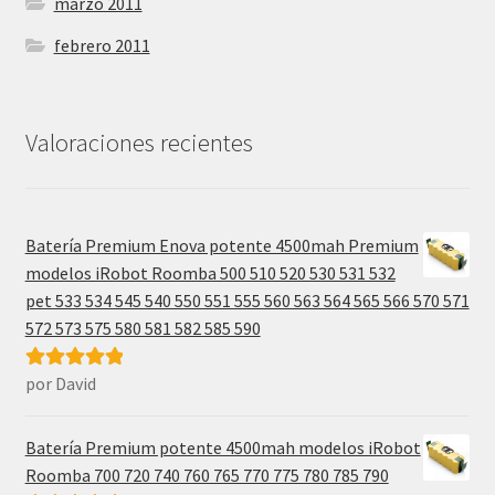
marzo 2011
febrero 2011
Valoraciones recientes
Batería Premium Enova potente 4500mah Premium
modelos iRobot Roomba 500 510 520 530 531 532
pet 533 534 545 540 550 551 555 560 563 564 565 566 570 571
572 573 575 580 581 582 585 590
por David
Valorado con
5
de 5
Batería Premium potente 4500mah modelos iRobot
Roomba 700 720 740 760 765 770 775 780 785 790