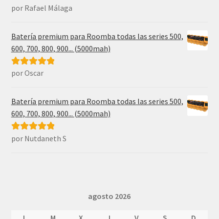
por Rafael Málaga
Valorado con
5
de 5
Batería premium para Roomba todas las series 500,
600, 700, 800, 900... (5000mah)
por Oscar
Valorado con
5
de 5
Batería premium para Roomba todas las series 500,
600, 700, 800, 900... (5000mah)
por Nutdaneth S
Valorado con
5
de 5
agosto 2026
L
M
X
J
V
S
D