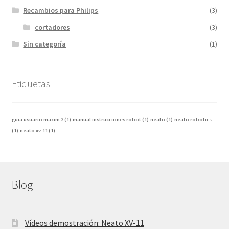
Recambios para Philips
(3)
cortadores
(3)
Sin categoría
(1)
Etiquetas
guia usuario maxim 2
(1)
manual instrucciones robot
(1)
neato
(1)
neato robotics
(1)
neato xv-11
(1)
Blog
Vídeos demostración: Neato XV-11