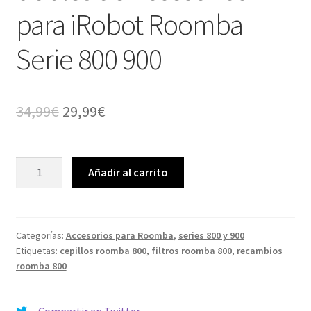
para iRobot Roomba
Serie 800 900
El
El
34,99
€
29,99
€
precio
precio
original
actual
Kit
Añadir al carrito
cepillos
era:
es:
repuestos
34,99€.
29,99€.
dobles
de
Categorías:
Accesorios para Roomba
,
series 800 y 900
Etiquetas:
cepillos roomba 800
,
filtros roomba 800
,
recambios
Accesorios
roomba 800
para
iRobot
Roomba
Compartir en Twitter