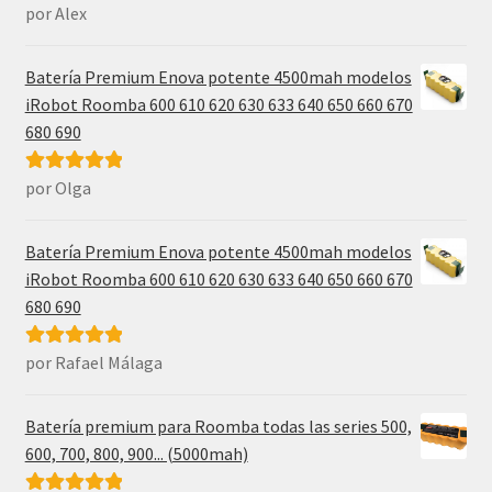
por Alex
Valorado con
5
de 5
Batería Premium Enova potente 4500mah modelos
iRobot Roomba 600 610 620 630 633 640 650 660 670
680 690
por Olga
Valorado con
5
de 5
Batería Premium Enova potente 4500mah modelos
iRobot Roomba 600 610 620 630 633 640 650 660 670
680 690
por Rafael Málaga
Valorado con
5
de 5
Batería premium para Roomba todas las series 500,
600, 700, 800, 900... (5000mah)