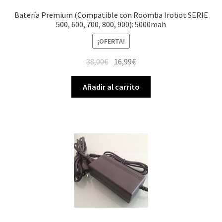
Batería Premium (Compatible con Roomba Irobot SERIE
500, 600, 700, 800, 900): 5000mah
¡OFERTA!
El
El
38,00
€
16,99
€
precio
precio
original
actual
Añadir al carrito
era:
es:
38,00€.
16,99€.