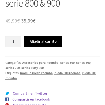
serie 800 & 900
El
El
49,99
€
35,99
€
precio
precio
original
actual
Módulo
Añadir al carrito
de
era:
es:
la
49,99€.
35,99€.
rueda
izquierda
Categorías:
Accesorios para Roomba
,
series 500
,
series 600
,
series 700
,
series 800 y 900
L
Etiquetas:
modulo rueda roomba
,
rueda 800 roomba
,
rueda 900
left
roomba
Roomba
serie
800
Compartir en Twitter
&
Compartir en Facebook
900
Pinear este producto