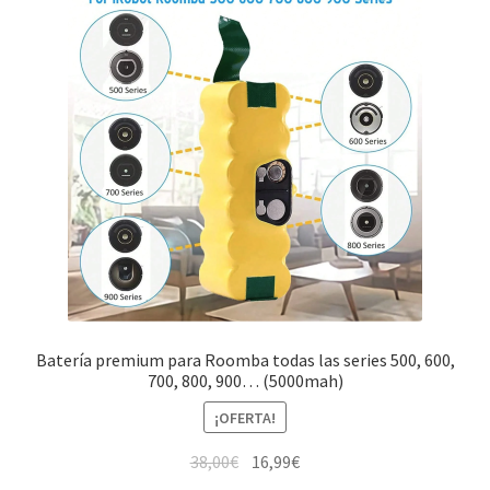
Batería premium para Roomba todas las series 500, 600,
700, 800, 900… (5000mah)
¡OFERTA!
El
El
38,00
€
16,99
€
precio
precio