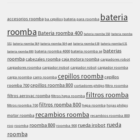
bateria
accesorios roomba
ba cepillos
bateria para roomba
roomba
Bateria roomba 400
bateria roomba 550
bateria roomba
551
bateria roomba 564
bateria roomba 564 pet
bateria roomba 630
bateria roomba 631
baterias
bateria roomba 4000
bateria roomba se
bateria roomba 880
roomba
cabezales roomba
caja motora roomba
cargadores robot
cargadores roomba
cargador irobot
cargador robot
cargador roomba
cepillos roomba
cepillos
carga roomba
carro roomba
cepillos roomba 800
roomba 700
cortadores philips
filtro roomba
filtros roomba
filtros aerovac roomba
filtros hepa roomba
filtros roomba 800
filtros roomba 700
hepa roomba
hojas philips
recambios roomba
motor roomba
recambios roomba 800
rueda
roomba 800
rueda irobot
roo
roomba
roomba 900
roomba