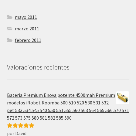
mayo 2011
marzo 2011
febrero 2011
Valoraciones recientes
Batería Premium Enova potente 4500mah Premium
modelos iRobot Roomba 500 510 520 530 531 532
pet 533 534 545 540 550 551 555 560 563 564 565 566 570 571
572 573 575 580 581 582 585 590
por David
Valorado con