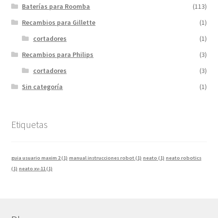
Baterías para Roomba
(113)
Recambios para Gillette
(1)
cortadores
(1)
Recambios para Philips
(3)
cortadores
(3)
Sin categoría
(1)
Etiquetas
guia usuario maxim 2
(1)
manual instrucciones robot
(1)
neato
(1)
neato robotics
(1)
neato xv-11
(1)