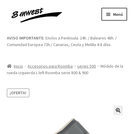
Ir
Ir
Menú
a
al
la
contenido
Inicio
navegación
AVISO IMPORTANTE:
Envíos a Península: 24h. / Baleares 48h. /
Comunidad Europea 72h./ Canarias, Ceuta y Melilla 4-8 días.
Aviso legal
Blog
Inicio
Accesorios para Roomba
series 500
Módulo de la
rueda izquierda L left Roomba serie 800 & 900
Carrito
¡OFERTA!
Contacto
Finalizar compra
🔍
Mi cuenta