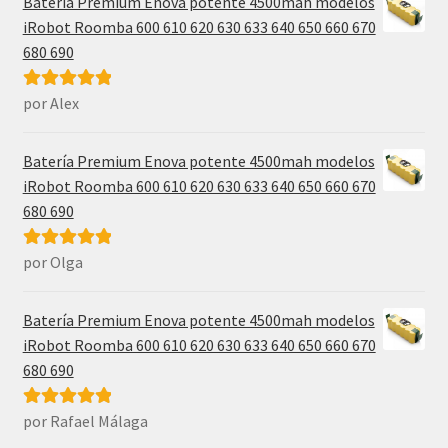
Batería Premium Enova potente 4500mah modelos
iRobot Roomba 600 610 620 630 633 640 650 660 670
680 690
por Alex
Valorado con
5
de 5
Batería Premium Enova potente 4500mah modelos
iRobot Roomba 600 610 620 630 633 640 650 660 670
680 690
por Olga
Valorado con
5
de 5
Batería Premium Enova potente 4500mah modelos
iRobot Roomba 600 610 620 630 633 640 650 660 670
680 690
por Rafael Málaga
Valorado con
5
de 5