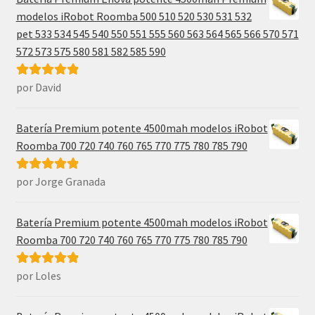
modelos iRobot Roomba 500 510 520 530 531 532
pet 533 534 545 540 550 551 555 560 563 564 565 566 570 571
572 573 575 580 581 582 585 590
por David
Valorado con
5
de 5
Batería Premium potente 4500mah modelos iRobot
Roomba 700 720 740 760 765 770 775 780 785 790
por Jorge Granada
Valorado con
5
de 5
Batería Premium potente 4500mah modelos iRobot
Roomba 700 720 740 760 765 770 775 780 785 790
por Loles
Valorado con
5
de 5