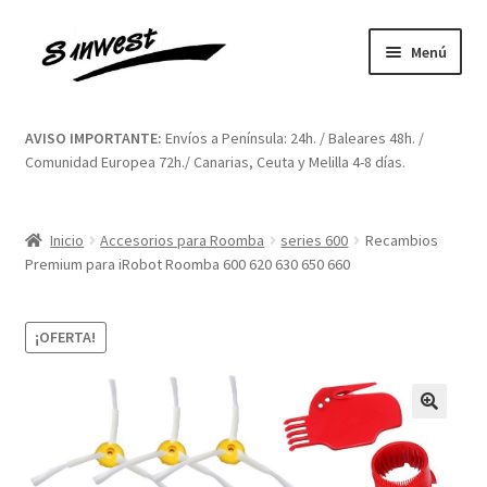
Ir
Ir
Menú
a
al
la
contenido
Inicio
navegación
AVISO IMPORTANTE:
Envíos a Península: 24h. / Baleares 48h. /
Comunidad Europea 72h./ Canarias, Ceuta y Melilla 4-8 días.
Aviso legal
Blog
Inicio
Accesorios para Roomba
series 600
Recambios
Premium para iRobot Roomba 600 620 630 650 660
Carrito
¡OFERTA!
Contacto
Finalizar compra
🔍
Mi cuenta